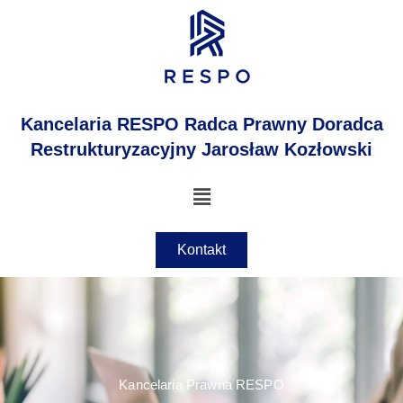
Przejdź
do
treści
Kancelaria RESPO Radca Prawny Doradca
Restrukturyzacyjny Jarosław Kozłowski
Menu
Kontakt
Kancelaria Prawna RESPO