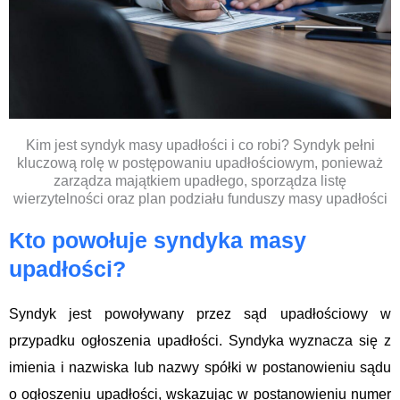
Kim jest syndyk masy upadłości i co robi? Syndyk pełni
kluczową rolę w postępowaniu upadłościowym, ponieważ
zarządza majątkiem upadłego, sporządza listę
wierzytelności oraz plan podziału funduszy masy upadłości
Kto powołuje syndyka masy
upadłości?
Syndyk jest powoływany przez sąd upadłościowy w
przypadku ogłoszenia upadłości. Syndyka wyznacza się z
imienia i nazwiska lub nazwy spółki w postanowieniu sądu
o ogłoszeniu upadłości, wskazując w postanowieniu numer