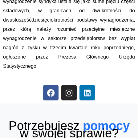
wynagrodzenie syndyka ustala się jako sumę pięciu części
składowych, w granicach od dwukrotności do
dwustusześćdziesięciokrotności podstawy wynagrodzenia,
przez którą należy rozumieć przeciętne miesięczne
wynagrodzenie w sektorze przedsiębiorstw bez wypłat
nagród z zysku w trzecim kwartale roku poprzedniego,
ogłoszone przez Prezesa Głównego Urzędu
Statystycznego.
F
I
L
a
n
i
c
s
n
e
t
k
b
a
e
Potrzebujesz
pomocy
o
g
d
w swojej sprawie?
o
r
i