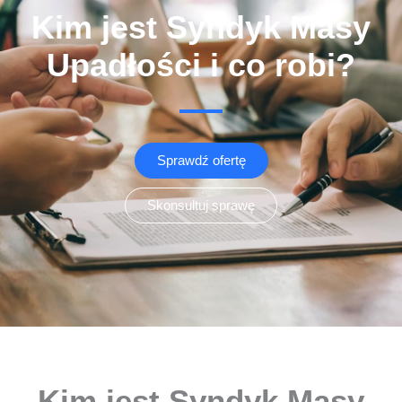
Kim jest Syndyk Masy
Upadłości i co robi?
Sprawdź ofertę
Skonsultuj sprawę
Kim jest Syndyk Masy