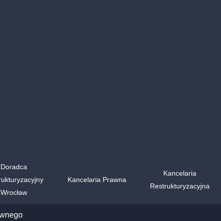
Doradca
Kancelaria
rukturyzacyjny
Kancelaria Prawna
Restrukturyzacyjna
Wrocław
awnego