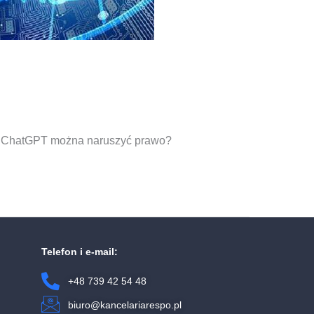
c z ChatGPT można naruszyć prawo?
Telefon i e-mail:
+48 739 42 54 48
biuro@kancelariarespo.pl