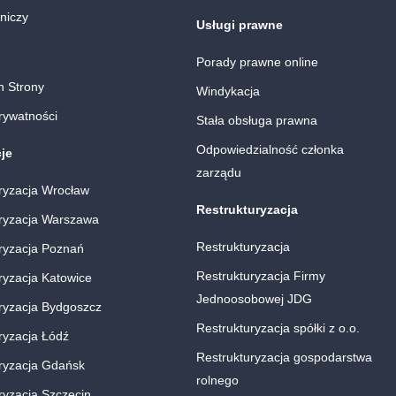
niczy
Usługi prawne
Porady prawne online
n Strony
Windykacja
prywatności
Stała obsługa prawna
Odpowiedzialność członka
je
zarządu
ryzacja Wrocław
Restrukturyzacja
ryzacja Warszawa
Restrukturyzacja
ryzacja Poznań
Restrukturyzacja Firmy
ryzacja Katowice
Jednoosobowej JDG
ryzacja Bydgoszcz
Restrukturyzacja spółki z o.o.
ryzacja Łódź
Restrukturyzacja gospodarstwa
ryzacja Gdańsk
rolnego
ryzacja Szczecin