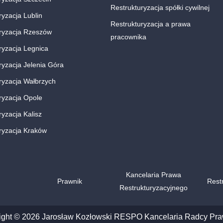
Restrukturyzacja spółki cywilnej
ryzacja Lublin
Restrukturyzacja a prawa
ryzacja Rzeszów
pracownika
ryzacja Legnica
ryzacja Jelenia Góra
ryzacja Wałbrzych
ryzacja Opole
ryzacja Kalisz
ryzacja Kraków
Kancelaria Prawa
Prawnik
Rest
Restrukturyzacyjnego
ight © 2026 Jarosław Kozłowski RESPO Kancelaria Radcy Pr