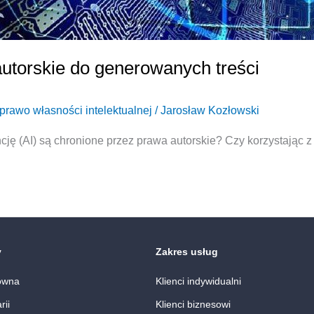
autorskie do generowanych treści
prawo własności intelektualnej
/
Jarosław Kozłowski
ncję (AI) są chronione przez prawa autorskie? Czy korzystają
y
Zakres usług
ówna
Klienci indywidualni
rii
Klienci biznesowi