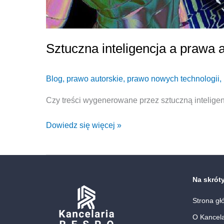
Sztuczna inteligencja a prawa 
Blog
,
prawo autorskie
,
prawo nowych technologii
,
Czy treści wygenerowane przez sztuczną intelige
Dowiedz się więcej »
Na skrót
Strona gł
O Kancela