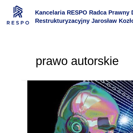
Przejdź
do
Kancelaria RESPO Radca Prawny 
treści
Restrukturyzacyjny Jarosław Kozł
prawo autorskie
Sztuczna
inteligencja
a
prawa
autorskie
do
generowanych